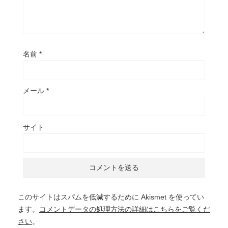
名前
*
メール
*
サイト
このサイトはスパムを低減するために Akismet を使ってい
ます。
コメントデータの処理方法の詳細はこちらをご覧くだ
さい
。