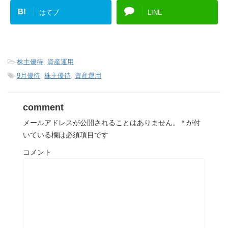
B!
はてブ
LINE
-
株主優待
,
資産運用
-
9月優待
,
株主優待
,
資産運用
comment
メールアドレスが公開されることはありません。
*
が付
いている欄は必須項目です
コメント