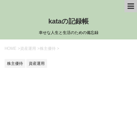
kataの記録帳
幸せな人生と生活のための備忘録
HOME
>
資産運用
>
株主優待
>
株主優待
資産運用