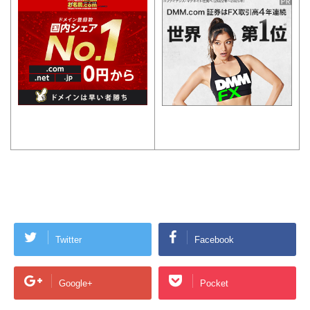
Twitter
Facebook
Google+
Pocket