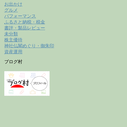
お出かけ
グルメ
パフォーマンス
ふるさと納税・税金
書評・製品レビュー
未分類
株主優待
神社仏閣めぐり・御朱印
資産運用
ブログ村