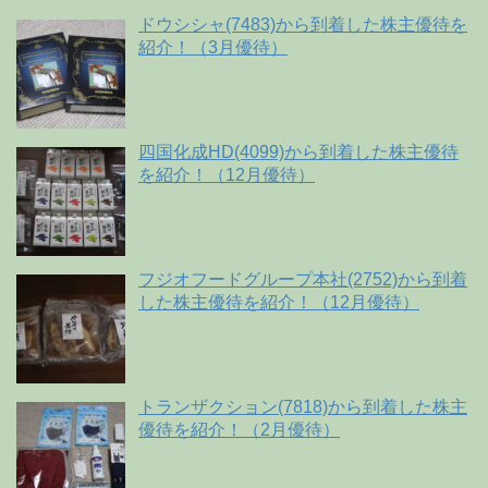
ドウシシャ(7483)から到着した株主優待を
紹介！（3月優待）
四国化成HD(4099)から到着した株主優待
を紹介！（12月優待）
フジオフードグループ本社(2752)から到着
した株主優待を紹介！（12月優待）
トランザクション(7818)から到着した株主
優待を紹介！（2月優待）