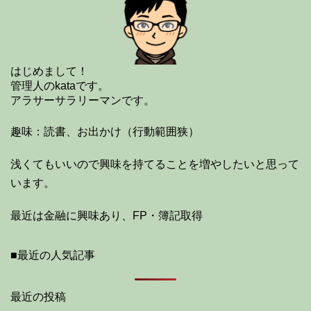
はじめまして！
管理人のkataです。
アラサーサラリーマンです。
趣味：読書、お出かけ（行動範囲狭）
浅くてもいいので興味を持てることを増やしたいと思って
います。
最近は金融に興味あり、FP・簿記取得
■最近の人気記事
最近の投稿