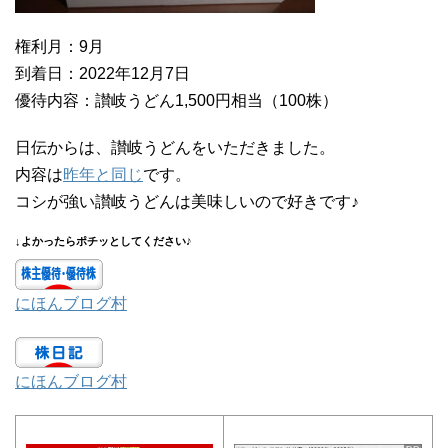
権利月：9月
到着日：2022年12月7日
優待内容：讃岐うどん1,500円相当（100株）
日伝からは、讃岐うどんをいただきました。
内容は
昨年と同じ
です。
コシが強い讃岐うどんは美味しいので好きです♪
↓よかったらポチッとしてください♪
にほんブログ村
にほんブログ村