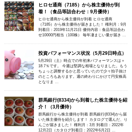
ヒロセ通商（7185）から株主優待が到
着！（食品等詰合わせ：9月優待）
ヒロセ通商から株主優待が到着 ヒロセ通商
（7185）から株主優待が届きました！ 権利月：9月
到着日：2019年11月21日 優待内容：食品等詰合わ
せ10000円相当（100株） 毎年凄まじい量が届き …
投資パフォーマンス状況（5月29日時点）
5月29日（土）時点での年初来パフォーマンスは＋
18.7％です。 今週は堅調な相場となりました。もう
ちょっと調整するかと思っていたので少々拍子抜け
のところもあります。週の終わりにかけて円安株高
となりま …
群馬銀行(8334)から到着した株主優待を紹
介！（3月優待）
群馬銀行から株主優待が到着 群馬銀行(8334)から届
いた株主優待を紹介します！ カタログで選んだ、り
んごが届きました！ 権利月：3月 到着日：2022年
12月2日（カタログ到着日：2022年6月2日 …