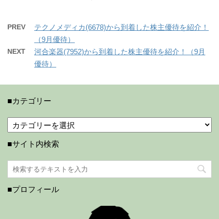
PREV
テクノメディカ(6678)から到着した株主優待を紹介！
（9月優待）
NEXT
河合楽器(7952)から到着した株主優待を紹介！（9月
優待）
■カテゴリー
■サイト内検索
■プロフィール