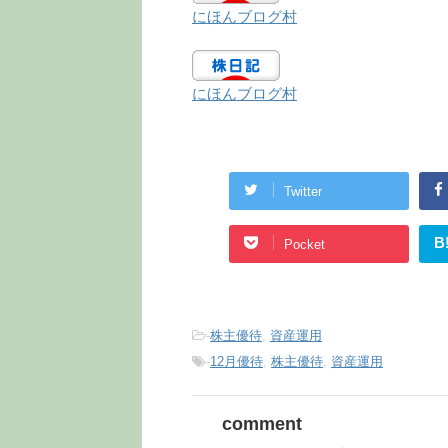
にほんブログ村
にほんブログ村
Twitter
B
Pocket
-
株主優待
,
資産運用
-
12月優待
,
株主優待
,
資産運用
comment