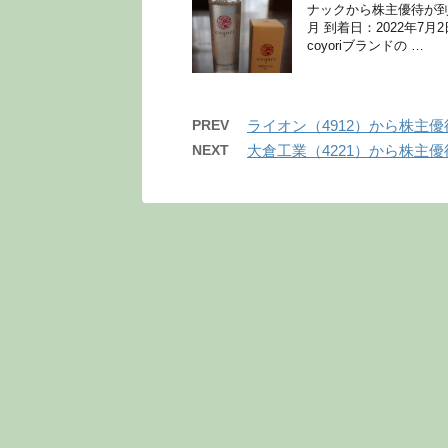
ナックから株主優待が到
月 到着日：2022年7
coyoriブランドの …
PREV
ライオン（4912）から株主
NEXT
大倉工業（4221）から株主