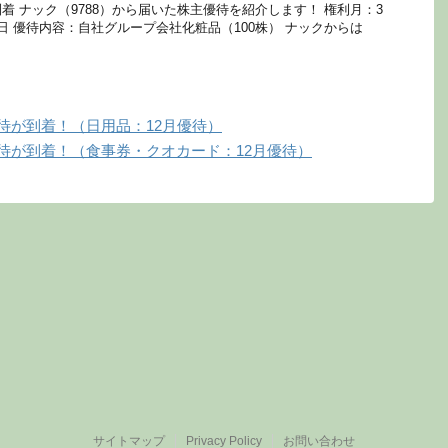
着 ナック（9788）から届いた株主優待を紹介します！ 権利月：3
月2日 優待内容：自社グループ会社化粧品（100株） ナックからは
優待が到着！（日用品：12月優待）
優待が到着！（食事券・クオカード：12月優待）
サイトマップ
Privacy Policy
お問い合わせ