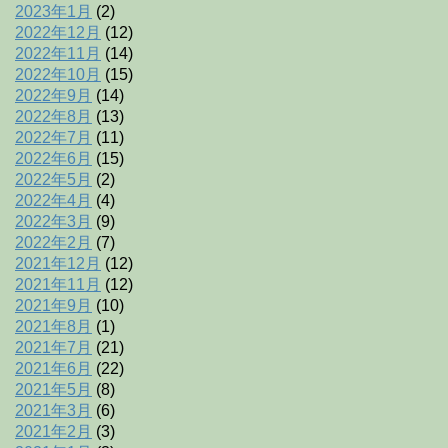
2023年1月
(2)
2022年12月
(12)
2022年11月
(14)
2022年10月
(15)
2022年9月
(14)
2022年8月
(13)
2022年7月
(11)
2022年6月
(15)
2022年5月
(2)
2022年4月
(4)
2022年3月
(9)
2022年2月
(7)
2021年12月
(12)
2021年11月
(12)
2021年9月
(10)
2021年8月
(1)
2021年7月
(21)
2021年6月
(22)
2021年5月
(8)
2021年3月
(6)
2021年2月
(3)