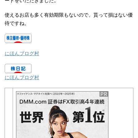
ードをいただきました。
使えるお店も多く有効期限もないので、貰って損はない優
待ですね。
にほんブログ村
にほんブログ村