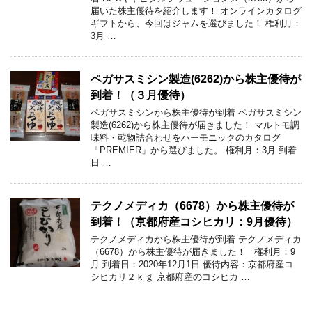
届いた株主優待を紹介します！ オンラインカタログ
ギフトから、今回はジャムを選びました！ 権利月：
3月 …
ペガサスミシン製造(6262)から株主優待が
到着！（３月優待）
ペガサスミシンから株主優待が到着 ペガサスミシン
製造(6262)から株主優待が届きました！ マルトモ調
味料・乾物詰合わせをハーモニックのカタログ
「PREMIER」から選びました。 権利月：3月 到着
日 …
テクノメディカ（6678）から株主優待が
到着！（京都府産コシヒカリ：9月優待）
テクノメディカから株主優待が到着 テクノメディカ
（6678）から株主優待が届きました！ 権利月：9
月 到着日：2020年12月1日 優待内容：京都府産コ
シヒカリ２ｋｇ 京都府産のコシヒカ …