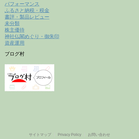
パフォーマンス
ふるさと納税・税金
書評・製品レビュー
未分類
株主優待
神社仏閣めぐり・御朱印
資産運用
ブログ村
サイトマップ
Privacy Policy
お問い合わせ