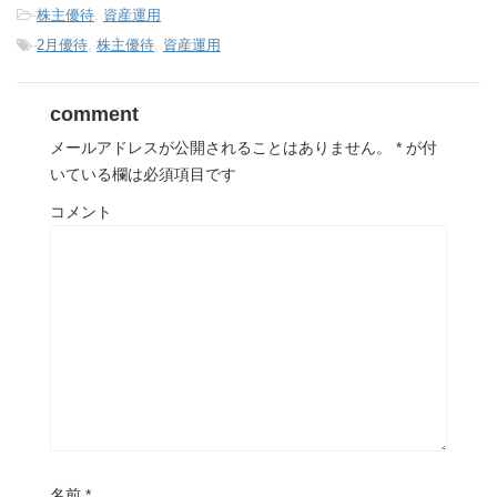
-
株主優待
,
資産運用
-
2月優待
,
株主優待
,
資産運用
comment
メールアドレスが公開されることはありません。
*
が付
いている欄は必須項目です
コメント
名前
*