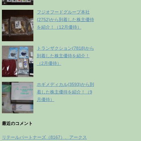
フジオフードグループ本社
(2752)から到着した株主優待
を紹介！（12月優待）
トランザクション(7818)から
到着した株主優待を紹介！
（2月優待）
ホギメディカル(3593)から到
着した株主優待を紹介！（9
月優待）
最近のコメント
リテールパートナーズ（8167）、アークス