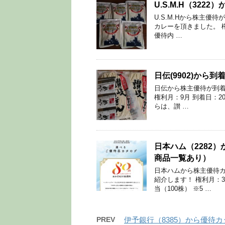
U.S.M.H（32
U.S.M.Hから株主優待
カレーを頂きました。 権
優待内 …
日伝(9902)から
日伝から株主優待が到着 
権利月：9月 到着日：20
らは、讃 …
日本ハム（2282
商品一覧あり）
日本ハムから株主優待カ
紹介します！ 権利月：3
当（100株） ※5 …
PREV
伊予銀行（8385）から優待