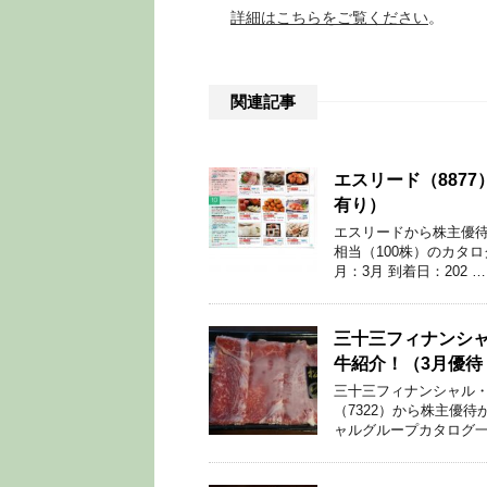
詳細はこちらをご覧ください
。
関連記事
エスリード（887
有り）
エスリードから株主優待が
相当（100株）のカタロ
月：3月 到着日：202 …
三十三フィナンシャ
牛紹介！（3月優待
三十三フィナンシャル・
（7322）から株主優
ャルグループカタログ一